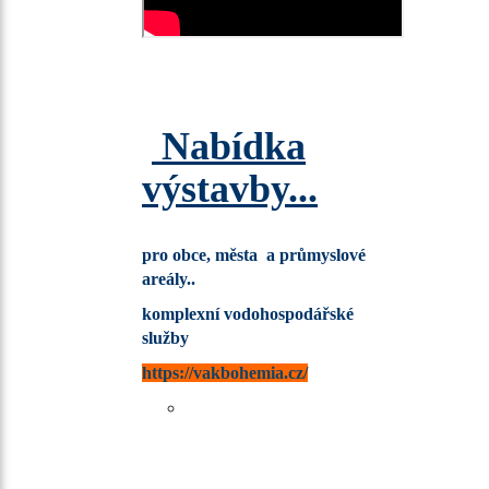
Nabídka
výstavby...
pro obce, města a průmyslové
areály..
komplexní vodohospodářské
služby
https://vakbohemia.cz/