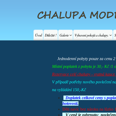
Úvod
Důležité !
Galerie
Vybavení pokojů a chalupy.
S
Jednodenní pobyty pouze za cenu 2 
Místní poplatek z pobytu je 30,- Kč /1 
Rezervace celé chalupy - vratná kauce 
V případě potřeby nového povlečení na 
na vyžádání 150,-Kč
Doplatek celkové ceny s poplat
hotovosti.
Děti navíc bez nároku na lůzko 
V ceně je zahrnuto:
povlečení