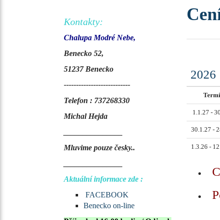
Cení
Kontakty:
Chalupa Modré Nebe,
Benecko 52,
51237 Benecko
2026
---------------------------
Term
Telefon : 737268330
1.1.27 - 3
Michal Hejda
30.1.27 - 
_______________
1.3.26 - 1
Mluvime pouze česky..
_______________
Ce
Aktuální informace zde :
Po
FACEBOOK
Benecko on-line
..