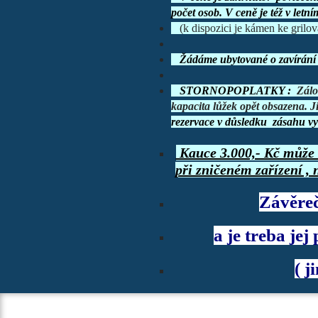
počet osob. V ceně je též v letn
(k dispozici je kámen ke grilová
Žádáme ubytované o zavírání o
STORNOPOPLATKY :
Zálo
kapacita
lůžek opět obsazena. J
rezervace v důsledku zásahu vy
Kauce 3.000,- Kč může 
při zničeném zařízení ,
Závěreč
a je treba je
( j