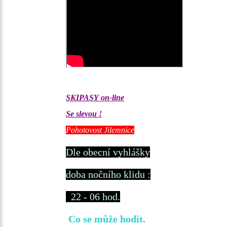
SKIPASY
on-line
Se slevou !
Pohotovost Jilemnice
Dle obecní vyhlášky
doba nočního klidu :
22 - 06 hod.
Co se může hodit.