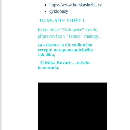
https://www.horskasluzba.cz
cyklobusy
TO MUSÍTE VIDĚT !
Krkonošské "Biskupské" kyselo,
připravováno v "setnici" chalupy,
za asistence a dle rodinného
receptu nezapomenutelného
sokolíka,
Zdeňka Kováře ... našeho
kamaráda.