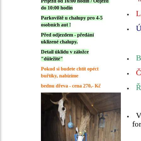
Příjezd od 16:00 hodin /
Odjezd
do 10:00 hodin
Le
Parkoviště u chalupy pro 4-5
osobních aut !
Ú
Před odjezdem - předání
uklizené chalupy.
Detail úklidu v záložce
B
"důležité"
Pokud si budete chtít opéct
Č
buřtíky, nabízíme
bednu dřeva - cena 270,- Kč
Ří
V 
fo
"